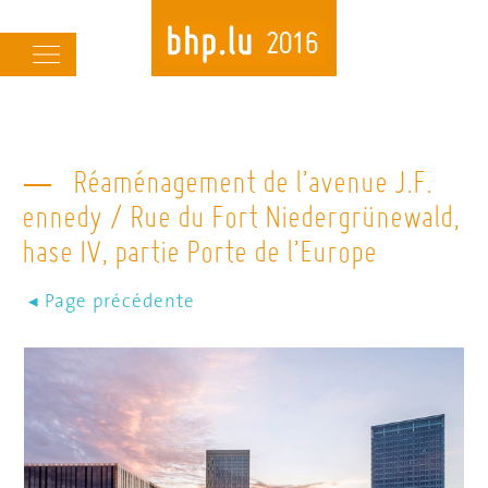
Skip
to
Main
main
navigation
content
Réaménagement de l’avenue J.F.
Kennedy / Rue du Fort Niedergrünewald,
Phase IV, partie Porte de l’Europe