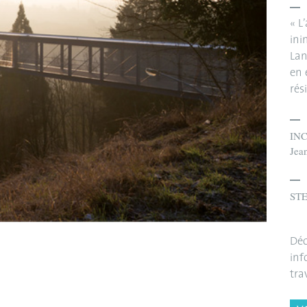
« L
ini
Lan
en 
rés
INC
Jean
STE
Déc
inf
tra