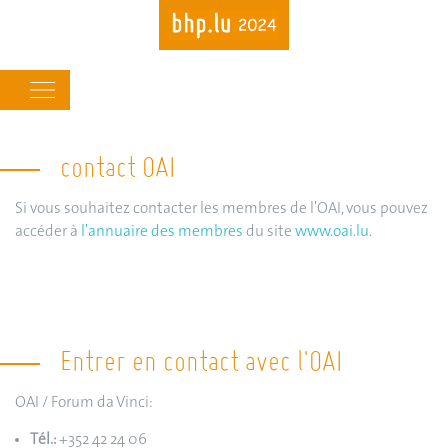
Main
navigation
contact OAI
Skip
to
main
Si vous souhaitez contacter les membres de l'OAI, vous pouvez
content
accéder à
l'annuaire des membres
du site
www.oai.lu
.
Entrer en contact avec l'OAI
OAI / Forum da Vinci:
Tél.:
+352 42 24 06