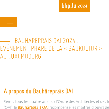
Main
navigation
BAUHÄREPRÄIS OAI 2024 :
Skip
to
EVÉNEMENT PHARE DE LA « BAUKULTUR »
main
AU LUXEMBOURG
content
A propos du Bauhärepräis OAI
Remis tous les quatre ans par l’Ordre des Architectes et des 
(OAI), le
Bauhärepräis OAI
récompense les maîtres d’ouvrage 