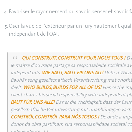
Favoriser le rayonnement du savoir-penser et savoir-
Oser la vue de l’extérieur par un jury hautement qual
indépendant de l’OAI.
QUI CONSTRUIT, CONSTRUIT POUR NOUS TOUS !
D’
le maître d’ouvrage partage sa responsabilité sociétale a
indépendants.
WIE BAUT, BAUT FIR ONS ALL!
Dofir d’Wich
Bauhär seng gesellschaftlech Verantwortung mat onofh
deelt.
WHO BUILDS, BUILDS FOR ALL OF US!
Hence the imp
client shares his social responsibility with independent pl
BAUT FÜR UNS ALLE!
Daher die Wichtigkeit, dass der Bauh
gesellschaftliche Verantwortung mit unabhängigen Fachp
CONSTRÓI, CONSTRÓI PARA NÓS TODOS !
De onde a impo
donos da obra partilham sua responsabilidade societal 