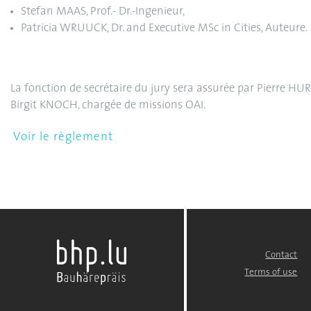
Stefan MAAS, Prof.- Dr.-Ingenieur,
Patricia WRUUCK, Dr. and Executive MSc in Cities, Auteure.
La fonction de secrétaire du jury sera assurée par Pierre HURT,
Birgit KNOCH, chargée de missions OAI.
Contact
FOOTER
MENU
Terms of use