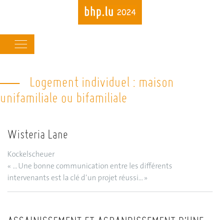
Main
navigation
Logement individuel : maison
Skip
to
unifamiliale ou bifamiliale
main
content
Wisteria Lane
Kockelscheuer
« ... Une bonne communication entre les différents
intervenants est la clé d’un projet réussi... »