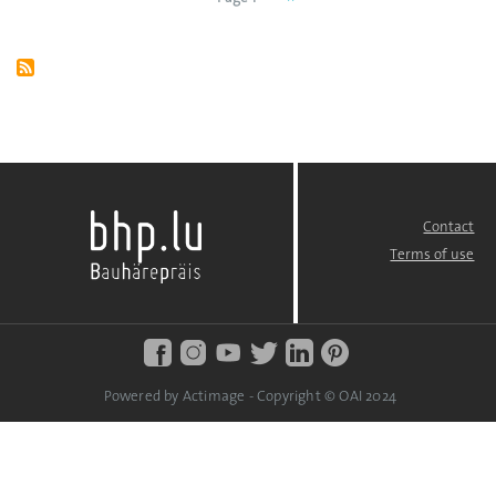
Pagination
page
Contact
FOOTER
MENU
Terms of use
Powered by Actimage - Copyright © OAI 2024