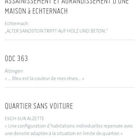
ASSAINISSEMENT ET AGRANDISSEMENT D’UNE
MAISON à ECHTERNACH
Echternach
„ALTER SANDSTEIN TRIFFT AUF HOLZ UND BETON.“
ODC 363
Alzingen
« … Bleu est la couleur de mes rêves… »
QUARTIER SANS VOITURE
ESCH-SUR-ALZETTE
« Une configuration d’habitations individuelles repensée avec
une densité adaptée à la situation en limite de quartier. »