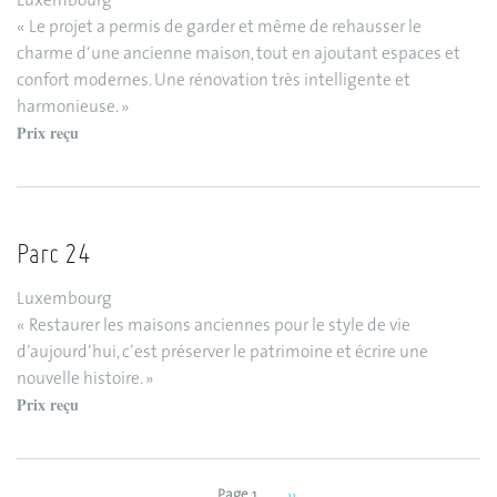
Luxembourg
« Le projet a permis de garder et même de rehausser le
charme d‘une ancienne maison, tout en ajoutant espaces et
confort modernes. Une rénovation très intelligente et
harmonieuse. »
Prix reçu
Parc 24
Luxembourg
« Restaurer les maisons anciennes pour le style de vie
d’aujourd’hui, c’est préserver le patrimoine et écrire une
nouvelle histoire. »
Prix reçu
Page 1
Next
››