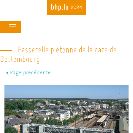
Main
navigation
Passerelle piétonne de la gare de
Skip
to
Bettembourg
main
content