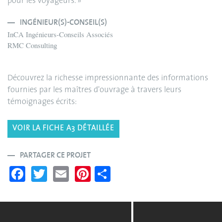
pour les voyageurs. »
INGÉNIEUR(S)-CONSEIL(S)
InCA Ingénieurs-Conseils Associés
RMC Consulting
Découvrez la richesse impressionnante des informations
fournies par les maîtres d'ouvrage à travers leurs
témoignages écrits:
VOIR LA FICHE A3 DÉTAILLÉE
PARTAGER CE PROJET
Fa
T
E
Pi
S
ce
wi
m
nt
ha
bo
tte
ail
er
re
ok
r
es