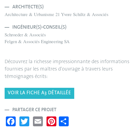
ARCHITECTE(S)
Architecture & Urbanisme 21 Yvore Schiltz & Associés
INGÉNIEUR(S)-CONSEIL(S)
Schroeder & Associés
Felgen & Associés Engineering SA
Découvrez la richesse impressionnante des informations
fournies par les maîtres d'ouvrage à travers leurs
témoignages écrits:
VOIR LA FICHE A3 DÉTAILLÉE
PARTAGER CE PROJET
Fa
T
E
Pi
S
ce
wi
m
nt
ha