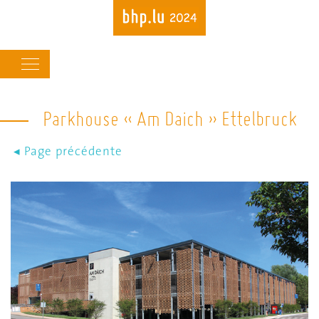
Main
navigation
Parkhouse « Am Daich » Ettelbruck
Skip
to
main
content