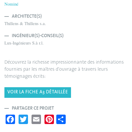
Nominé
ARCHITECTE(S)
Thillens & Thillens s.a.
INGÉNIEUR(S)-CONSEIL(S)
Lux-Ingénieurs S.à r.l.
Découvrez la richesse impressionnante des informations
fournies par les maîtres d'ouvrage à travers leurs
témoignages écrits:
VOIR LA FICHE A3 DÉTAILLÉE
PARTAGER CE PROJET
Fa
T
E
Pi
S
ce
wi
m
nt
ha