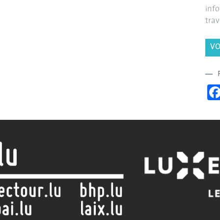
info
trav
VO