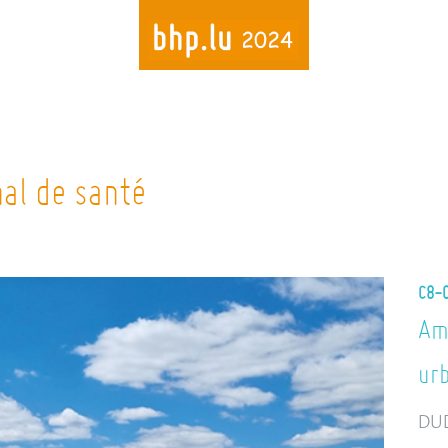
Skip
to
main
content
nal de santé
C8-
Am
ur
DU