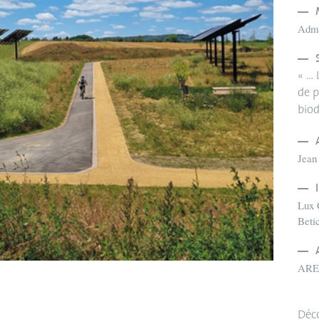
Admi
« … 
de p
biod
Jean 
Lux
Beti
AREA
Déco