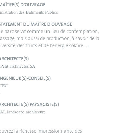
MAÎTRE(S) D’OUVRAGE
nistration des Bâtiments Publics
STATEMENT DU MAÎTRE D'OUVRAGE
Le parc se vit comme un lieu de contemplation,
assage, mais aussi de production, à savoir de la
iversité, des fruits et de l’énergie solaire… »
ARCHITECTE(S)
Petit architectes SA
INGÉNIEUR(S)-CONSEIL(S)
 CEC
c
ARCHITECTE(S) PAYSAGISTE(S)
L landscape architecure
uvrez la richesse impressionnante des