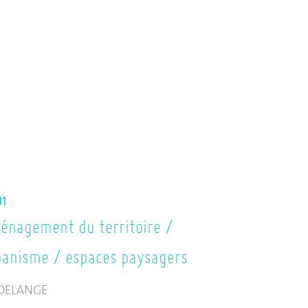
01
énagement du territoire /
banisme / espaces paysagers
DELANGE