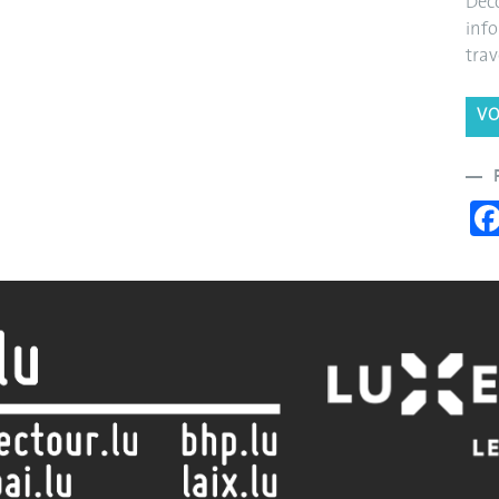
Déco
info
trav
VO