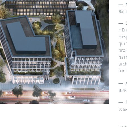
Balt
« En
Hesp
qui 
proj
harm
arch
fonc
BFF.
Schr