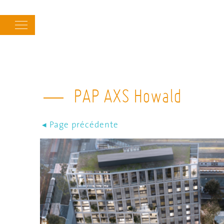
Main
navigation
PAP AXS Howald