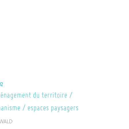
02
énagement du territoire /
banisme / espaces paysagers
WALD