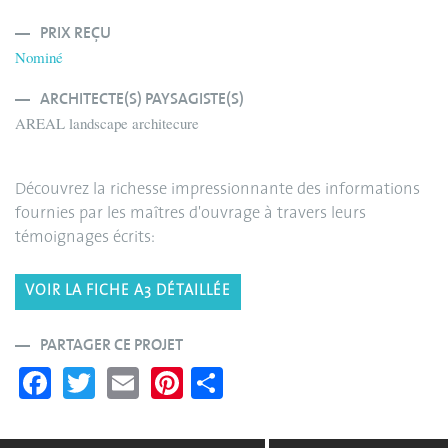
PRIX REÇU
Nominé
ARCHITECTE(S) PAYSAGISTE(S)
AREAL landscape architecure
Découvrez la richesse impressionnante des informations
fournies par les maîtres d'ouvrage à travers leurs
témoignages écrits:
VOIR LA FICHE A3 DÉTAILLÉE
PARTAGER CE PROJET
Fa
T
E
Pi
S
ce
wi
m
nt
ha
bo
tte
ail
er
re