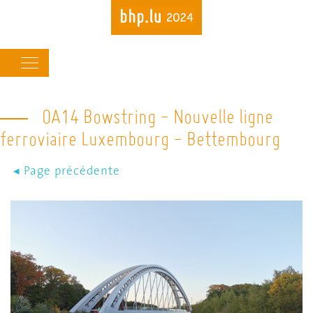
Main
navigation
OA14 Bowstring - Nouvelle ligne
Skip
to
ferroviaire Luxembourg - Bettembourg
main
content