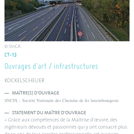
© SInCA
C7-13
Ouvrages d'art / infrastructures
KOCKELSCHEUER
MAÎTRE(S) D’OUVRAGE
SNCFL - Société Nationale des Chemins de fer luxembourgeois
STATEMENT DU MAÎTRE D'OUVRAGE
« Grâce aux compétences de la Maîtrise d’œuvre, des
ingénieurs dévoués et passionnés qui y ont consacré plus