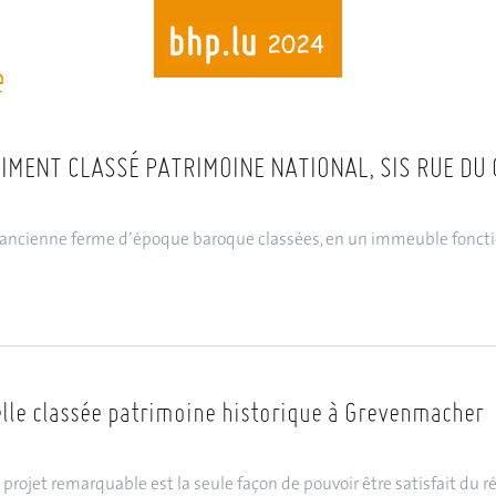
e
Skip
to
main
content
MENT CLASSÉ PATRIMOINE NATIONAL, SIS RUE DU
ne ancienne ferme d’époque baroque classées, en un immeuble fonct
lle classée patrimoine historique à Grevenmacher
un projet remarquable est la seule façon de pouvoir être satisfait du 