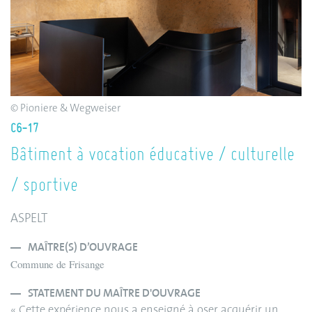
© Pioniere & Wegweiser
C6-17
Bâtiment à vocation éducative / culturelle
/ sportive
ASPELT
MAÎTRE(S) D’OUVRAGE
Commune de Frisange
STATEMENT DU MAÎTRE D'OUVRAGE
« Cette expérience nous a enseigné à oser acquérir un